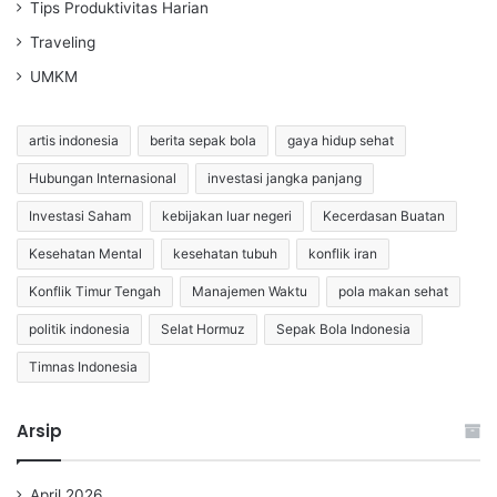
Tips Produktivitas Harian
Traveling
UMKM
artis indonesia
berita sepak bola
gaya hidup sehat
Hubungan Internasional
investasi jangka panjang
Investasi Saham
kebijakan luar negeri
Kecerdasan Buatan
Kesehatan Mental
kesehatan tubuh
konflik iran
Konflik Timur Tengah
Manajemen Waktu
pola makan sehat
politik indonesia
Selat Hormuz
Sepak Bola Indonesia
Timnas Indonesia
Arsip
April 2026