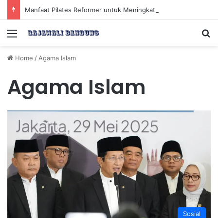
Manfaat Pilates Reformer untuk Meningkatkan Kekuatan Otot Inti Secara Efektif
Menu
Se
Home
/
Agama Islam
Agama Islam
Sosial