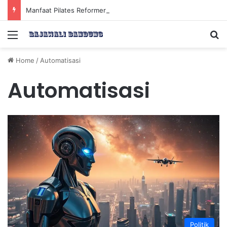
Manfaat Pilates Reformer untuk Meningkatkan Kekuatan Otot Inti Secara Efektif
Menu
Se
Home
/
Automatisasi
Automatisasi
Politik