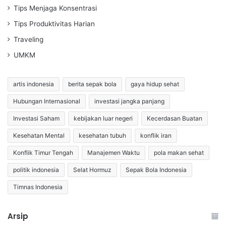
Tips Menjaga Konsentrasi
Tips Produktivitas Harian
Traveling
UMKM
artis indonesia
berita sepak bola
gaya hidup sehat
Hubungan Internasional
investasi jangka panjang
Investasi Saham
kebijakan luar negeri
Kecerdasan Buatan
Kesehatan Mental
kesehatan tubuh
konflik iran
Konflik Timur Tengah
Manajemen Waktu
pola makan sehat
politik indonesia
Selat Hormuz
Sepak Bola Indonesia
Timnas Indonesia
Arsip