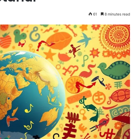
61
8 minutes read