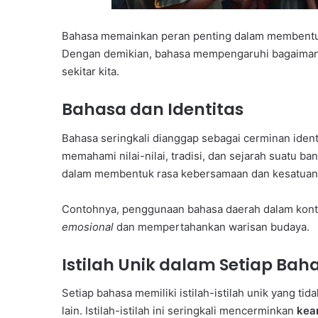
Bahasa memainkan peran penting dalam membentuk 
Dengan demikian, bahasa mempengaruhi bagaimana 
sekitar kita.
Bahasa dan Identitas
Bahasa seringkali dianggap sebagai cerminan identi
memahami nilai-nilai, tradisi, dan sejarah suatu ba
dalam membentuk rasa kebersamaan dan kesatuan d
Contohnya, penggunaan bahasa daerah dalam kont
emosional
dan mempertahankan warisan budaya.
Istilah Unik dalam Setiap Bah
Setiap bahasa memiliki istilah-istilah unik yang t
lain. Istilah-istilah ini seringkali mencerminkan
kear