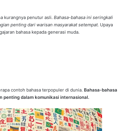
a kurangnya penutur asli.
Bahasa-bahasa ini seringkali
agian penting dari warisan masyarakat setempat.
Upaya
gajaran bahasa kepada generasi muda.
rapa contoh bahasa terpopuler di dunia.
Bahasa-bahasa
an penting dalam komunikasi internasional.