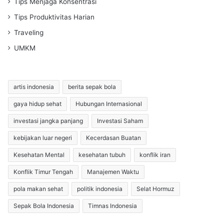
Tips Menjaga Konsentrasi
Tips Produktivitas Harian
Traveling
UMKM
artis indonesia
berita sepak bola
gaya hidup sehat
Hubungan Internasional
investasi jangka panjang
Investasi Saham
kebijakan luar negeri
Kecerdasan Buatan
Kesehatan Mental
kesehatan tubuh
konflik iran
Konflik Timur Tengah
Manajemen Waktu
pola makan sehat
politik indonesia
Selat Hormuz
Sepak Bola Indonesia
Timnas Indonesia