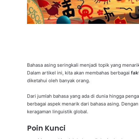
Bahasa asing seringkali menjadi topik yang menari
Dalam artikel ini, kita akan membahas berbagai
fak
diketahui oleh banyak orang.
Dari jumlah bahasa yang ada di dunia hingga peng
berbagai aspek menarik dari bahasa asing. Dengan
keragaman linguistik global.
Poin Kunci