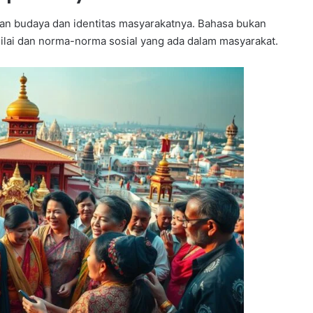
an budaya dan identitas masyarakatnya. Bahasa bukan
nilai dan norma-norma sosial yang ada dalam masyarakat.