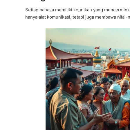
Setiap bahasa memiliki keunikan yang mencermink
hanya alat komunikasi, tetapi juga membawa nilai-