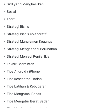
Skill yang Menghasilkan
Sosial
sport
Strategi Bisnis
Strategi Bisnis Kolaboratif
Strategi Manajemen Keuangan
Strategi Menghadapi Perubahan
Strategi Menjadi Penilai Iklan
Teknik Badminton
Tips Android / iPhone
Tips Kesehatan Harian
Tips Latihan & Kebugaran
Tips Mengatasi Panas
Tips Mengatur Berat Badan