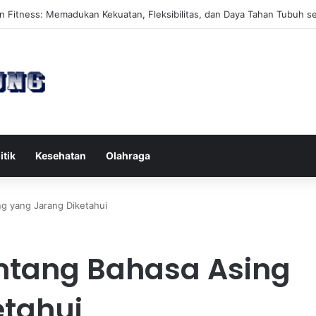
tes Reformer untuk Meningkatkan Kekuatan Otot Inti Secara Efektif
itik
Kesehatan
Olahraga
ng yang Jarang Diketahui
entang Bahasa Asing
etahui