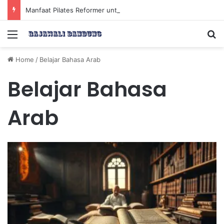
Manfaat Pilates Reformer untuk Meningkatkan Kekuatan Otot Inti Secara Efektif
Menu
Se
Home
/
Belajar Bahasa Arab
Belajar Bahasa
Arab