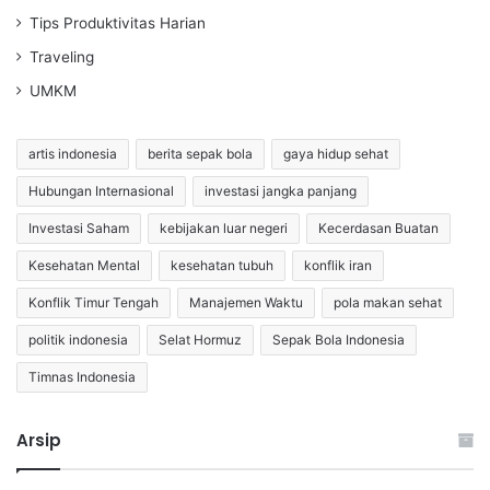
Tips Produktivitas Harian
Traveling
UMKM
artis indonesia
berita sepak bola
gaya hidup sehat
Hubungan Internasional
investasi jangka panjang
Investasi Saham
kebijakan luar negeri
Kecerdasan Buatan
Kesehatan Mental
kesehatan tubuh
konflik iran
Konflik Timur Tengah
Manajemen Waktu
pola makan sehat
politik indonesia
Selat Hormuz
Sepak Bola Indonesia
Timnas Indonesia
Arsip