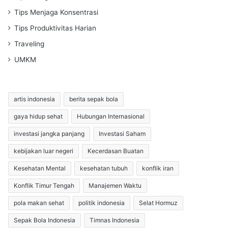
Tips Menjaga Konsentrasi
Tips Produktivitas Harian
Traveling
UMKM
artis indonesia
berita sepak bola
gaya hidup sehat
Hubungan Internasional
investasi jangka panjang
Investasi Saham
kebijakan luar negeri
Kecerdasan Buatan
Kesehatan Mental
kesehatan tubuh
konflik iran
Konflik Timur Tengah
Manajemen Waktu
pola makan sehat
politik indonesia
Selat Hormuz
Sepak Bola Indonesia
Timnas Indonesia