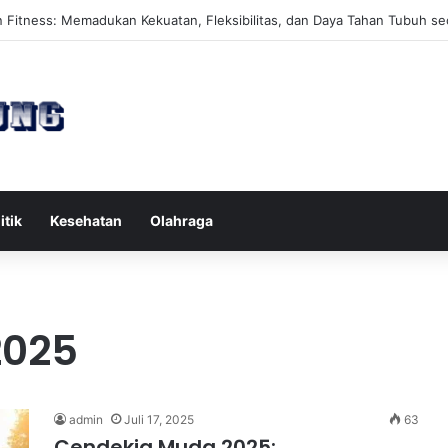
es Reformer untuk Meningkatkan Kekuatan Otot Inti Secara Efektif
itik
Kesehatan
Olahraga
2025
admin
Juli 17, 2025
63
Cendekia Muda 2025: