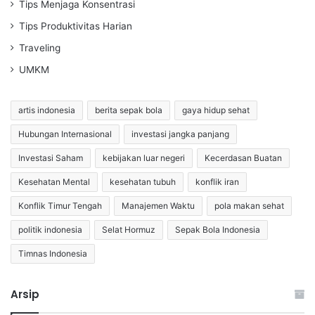
Tips Menjaga Konsentrasi
Tips Produktivitas Harian
Traveling
UMKM
artis indonesia
berita sepak bola
gaya hidup sehat
Hubungan Internasional
investasi jangka panjang
Investasi Saham
kebijakan luar negeri
Kecerdasan Buatan
Kesehatan Mental
kesehatan tubuh
konflik iran
Konflik Timur Tengah
Manajemen Waktu
pola makan sehat
politik indonesia
Selat Hormuz
Sepak Bola Indonesia
Timnas Indonesia
Arsip