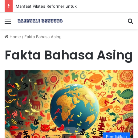
Manfaat Pilates Reformer untuk Meningkatkan Kekuatan Otot Inti Secara Efektif
Menu
Se
Home
/
Fakta Bahasa Asing
Fakta Bahasa Asing
Pendidikan