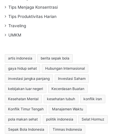
Tips Menjaga Konsentrasi
Tips Produktivitas Harian
Traveling
UMKM
artis indonesia
berita sepak bola
gaya hidup sehat
Hubungan Internasional
investasi jangka panjang
Investasi Saham
kebijakan luar negeri
Kecerdasan Buatan
Kesehatan Mental
kesehatan tubuh
konflik iran
Konflik Timur Tengah
Manajemen Waktu
pola makan sehat
politik indonesia
Selat Hormuz
Sepak Bola Indonesia
Timnas Indonesia