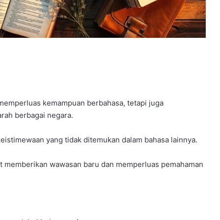
a memperluas kemampuan berbahasa, tetapi juga
rah berbagai negara.
eistimewaan yang tidak ditemukan dalam bahasa lainnya.
t memberikan wawasan baru dan memperluas pemahaman