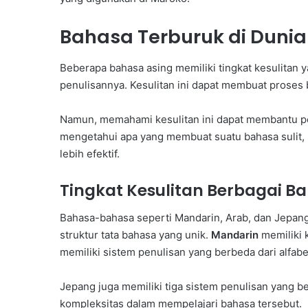
Bahasa Terburuk di Dunia 
Beberapa bahasa asing memiliki tingkat kesulitan y
penulisannya. Kesulitan ini dapat membuat proses 
Namun, memahami kesulitan ini dapat membantu p
mengetahui apa yang membuat suatu bahasa sulit,
lebih efektif.
Tingkat Kesulitan Berbagai B
Bahasa-bahasa seperti Mandarin, Arab, dan Jepang 
struktur tata bahasa yang unik.
Mandarin
memiliki 
memiliki sistem penulisan yang berbeda dari alfabet
Jepang juga memiliki tiga sistem penulisan yang b
kompleksitas dalam mempelajari bahasa tersebut.