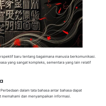
erspektif baru tentang bagaimana manusia berkomunikasi.
hasa yang sangat kompleks, sementara yang lain relatif
sa
 Perbedaan dalam tata bahasa antar bahasa dapat
t memahami dan menyampaikan informasi.