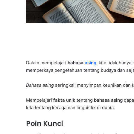
Dalam mempelajari
bahasa
asing
, kita tidak hany
memperkaya pengetahuan tentang budaya dan seja
Bahasa asing
seringkali menyimpan keunikan dan k
Mempelajari
fakta unik
tentang
bahasa asing
dapa
kita tentang keragaman linguistik di dunia.
Poin Kunci