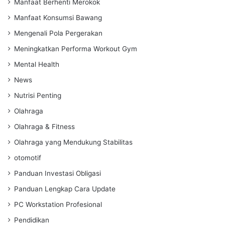
Manfaat Berhenti Merokok
Manfaat Konsumsi Bawang
Mengenali Pola Pergerakan
Meningkatkan Performa Workout Gym
Mental Health
News
Nutrisi Penting
Olahraga
Olahraga & Fitness
Olahraga yang Mendukung Stabilitas
otomotif
Panduan Investasi Obligasi
Panduan Lengkap Cara Update
PC Workstation Profesional
Pendidikan