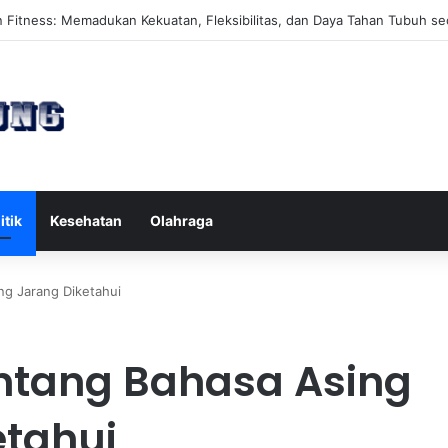
es Reformer untuk Meningkatkan Kekuatan Otot Inti Secara Efektif
itik
Kesehatan
Olahraga
ng Jarang Diketahui
entang Bahasa Asing
etahui