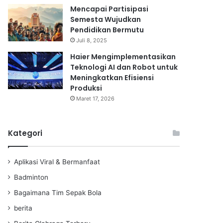
Mencapai Partisipasi
Semesta Wujudkan
Pendidikan Bermutu
Juli 8, 2025
Haier Mengimplementasikan
Teknologi AI dan Robot untuk
Meningkatkan Efisiensi
Produksi
Maret 17, 2026
Kategori
Aplikasi Viral & Bermanfaat
Badminton
Bagaimana Tim Sepak Bola
berita