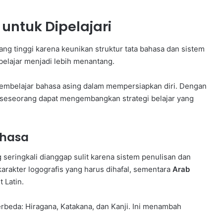
untuk Dipelajari
ang tinggi karena keunikan struktur tata bahasa dan sistem
belajar menjadi lebih menantang.
embelajar bahasa asing dalam mempersiapkan diri. Dengan
 seseorang dapat mengembangkan strategi belajar yang
ahasa
seringkali dianggap sulit karena sistem penulisan dan
karakter logografis yang harus dihafal, sementara
Arab
 Latin.
erbeda: Hiragana, Katakana, dan Kanji. Ini menambah