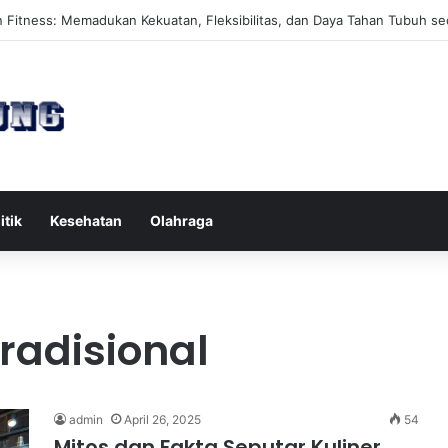
es Reformer untuk Meningkatkan Kekuatan Otot Inti Secara Efektif
itik
Kesehatan
Olahraga
radisional
admin
April 26, 2025
54
Mitos dan Fakta Seputar Kuliner