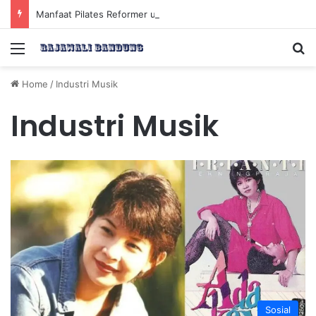
Manfaat Pilates Reformer untuk Meningkatkan Kekuatan Otot Inti Secara Efektif
Menu
Se
Home
/
Industri Musik
Industri Musik
Sosial