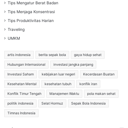
Tips Mengatur Berat Badan
Tips Menjaga Konsentrasi
Tips Produktivitas Harian
Traveling
UMKM
artis indonesia
berita sepak bola
gaya hidup sehat
Hubungan Internasional
investasi jangka panjang
Investasi Saham
kebijakan luar negeri
Kecerdasan Buatan
Kesehatan Mental
kesehatan tubuh
konflik iran
Konflik Timur Tengah
Manajemen Waktu
pola makan sehat
politik indonesia
Selat Hormuz
Sepak Bola Indonesia
Timnas Indonesia