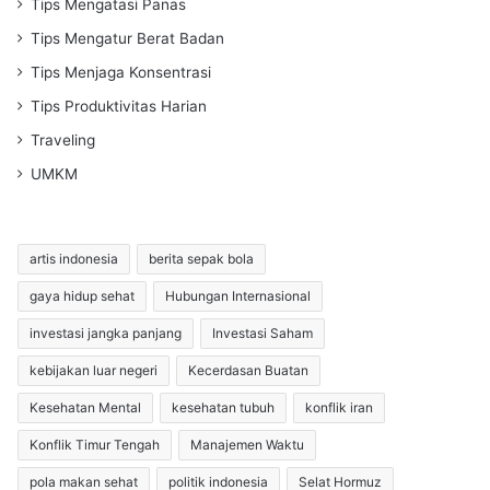
Tips Mengatasi Panas
Tips Mengatur Berat Badan
Tips Menjaga Konsentrasi
Tips Produktivitas Harian
Traveling
UMKM
artis indonesia
berita sepak bola
gaya hidup sehat
Hubungan Internasional
investasi jangka panjang
Investasi Saham
kebijakan luar negeri
Kecerdasan Buatan
Kesehatan Mental
kesehatan tubuh
konflik iran
Konflik Timur Tengah
Manajemen Waktu
pola makan sehat
politik indonesia
Selat Hormuz