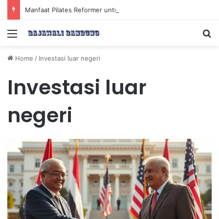
Manfaat Pilates Reformer untuk Meningkatkan Kekuatan Otot Inti Secara Efektif
Menu
Se
Home
/
Investasi luar negeri
Investasi luar
negeri