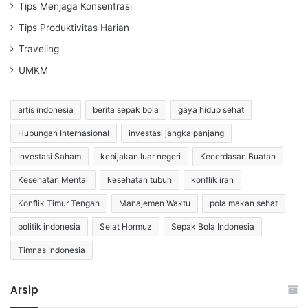
Tips Menjaga Konsentrasi
Tips Produktivitas Harian
Traveling
UMKM
artis indonesia
berita sepak bola
gaya hidup sehat
Hubungan Internasional
investasi jangka panjang
Investasi Saham
kebijakan luar negeri
Kecerdasan Buatan
Kesehatan Mental
kesehatan tubuh
konflik iran
Konflik Timur Tengah
Manajemen Waktu
pola makan sehat
politik indonesia
Selat Hormuz
Sepak Bola Indonesia
Timnas Indonesia
Arsip