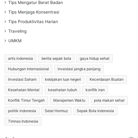
Tips Mengatur Berat Badan
Tips Menjaga Konsentrasi
Tips Produktivitas Harian
Traveling
UMKM
artis indonesia
berita sepak bola
gaya hidup sehat
Hubungan Internasional
investasi jangka panjang
Investasi Saham
kebijakan luar negeri
Kecerdasan Buatan
Kesehatan Mental
kesehatan tubuh
konflik iran
Konflik Timur Tengah
Manajemen Waktu
pola makan sehat
politik indonesia
Selat Hormuz
Sepak Bola Indonesia
Timnas Indonesia