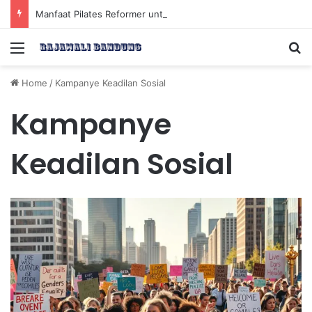
Manfaat Pilates Reformer untuk Meningkatkan Kekuatan Otot Inti Secara Efektif
Menu
Se
Home
/
Kampanye Keadilan Sosial
Kampanye
Keadilan Sosial