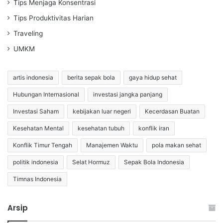
Tips Menjaga Konsentrasi
Tips Produktivitas Harian
Traveling
UMKM
artis indonesia
berita sepak bola
gaya hidup sehat
Hubungan Internasional
investasi jangka panjang
Investasi Saham
kebijakan luar negeri
Kecerdasan Buatan
Kesehatan Mental
kesehatan tubuh
konflik iran
Konflik Timur Tengah
Manajemen Waktu
pola makan sehat
politik indonesia
Selat Hormuz
Sepak Bola Indonesia
Timnas Indonesia
Arsip