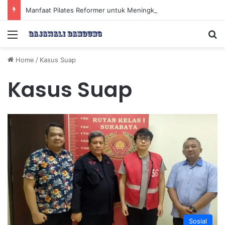
Manfaat Pilates Reformer untuk Meningkatkan Kekuatan Otot Inti Secara Efektif
Menu
Se
Home
/
Kasus Suap
Kasus Suap
Sosial