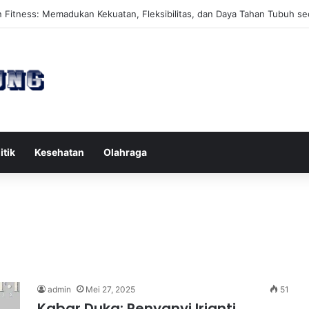
es Reformer untuk Meningkatkan Kekuatan Otot Inti Secara Efektif
itik
Kesehatan
Olahraga
admin
Mei 27, 2025
51
Kabar Duka: Penyanyi Irianti