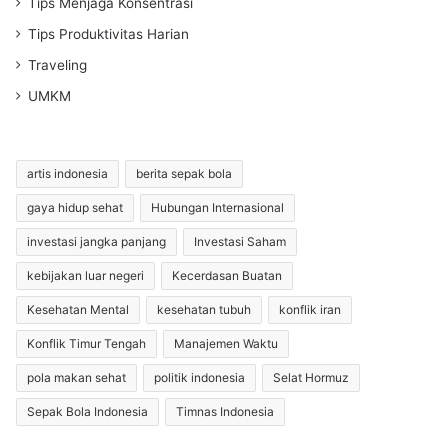
Tips Menjaga Konsentrasi
Tips Produktivitas Harian
Traveling
UMKM
artis indonesia
berita sepak bola
gaya hidup sehat
Hubungan Internasional
investasi jangka panjang
Investasi Saham
kebijakan luar negeri
Kecerdasan Buatan
Kesehatan Mental
kesehatan tubuh
konflik iran
Konflik Timur Tengah
Manajemen Waktu
pola makan sehat
politik indonesia
Selat Hormuz
Sepak Bola Indonesia
Timnas Indonesia