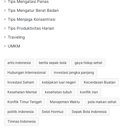
Tips Mengatasi Panas
Tips Mengatur Berat Badan
Tips Menjaga Konsentrasi
Tips Produktivitas Harian
Traveling
UMKM
artis indonesia
berita sepak bola
gaya hidup sehat
Hubungan Internasional
investasi jangka panjang
Investasi Saham
kebijakan luar negeri
Kecerdasan Buatan
Kesehatan Mental
kesehatan tubuh
konflik iran
Konflik Timur Tengah
Manajemen Waktu
pola makan sehat
politik indonesia
Selat Hormuz
Sepak Bola Indonesia
Timnas Indonesia