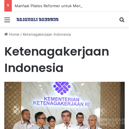
Manfaat Pilates Reformer untuk Meningkatkan Kekuatan Otot Inti Secara Efektif
Menu
Se
Home
/
Ketenagakerjaan Indonesia
Ketenagakerjaan
Indonesia