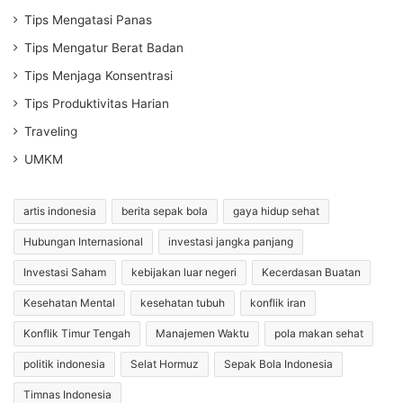
Tips Mengatasi Panas
Tips Mengatur Berat Badan
Tips Menjaga Konsentrasi
Tips Produktivitas Harian
Traveling
UMKM
artis indonesia
berita sepak bola
gaya hidup sehat
Hubungan Internasional
investasi jangka panjang
Investasi Saham
kebijakan luar negeri
Kecerdasan Buatan
Kesehatan Mental
kesehatan tubuh
konflik iran
Konflik Timur Tengah
Manajemen Waktu
pola makan sehat
politik indonesia
Selat Hormuz
Sepak Bola Indonesia
Timnas Indonesia