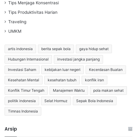
Tips Menjaga Konsentrasi
Tips Produktivitas Harian
Traveling
UMKM
artis indonesia
berita sepak bola
gaya hidup sehat
Hubungan Internasional
investasi jangka panjang
Investasi Saham
kebijakan luar negeri
Kecerdasan Buatan
Kesehatan Mental
kesehatan tubuh
konflik iran
Konflik Timur Tengah
Manajemen Waktu
pola makan sehat
politik indonesia
Selat Hormuz
Sepak Bola Indonesia
Timnas Indonesia
Arsip