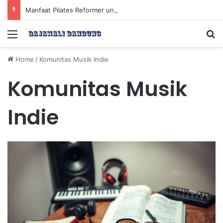
Manfaat Pilates Reformer untuk Meningkatkan Kekuatan Otot Inti Secara Efektif
Menu
Se
Home
/
Komunitas Musik Indie
Komunitas Musik
Indie