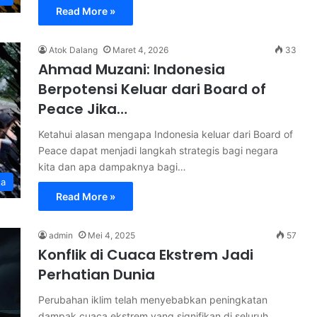
Read More »
Atok Dalang
Maret 4, 2026
33
Ahmad Muzani: Indonesia
Berpotensi Keluar dari Board of
Peace Jika…
Ketahui alasan mengapa Indonesia keluar dari Board of
Peace dapat menjadi langkah strategis bagi negara
kita dan apa dampaknya bagi…
ta
Read More »
admin
Mei 4, 2025
57
Konflik di Cuaca Ekstrem Jadi
Perhatian Dunia
Perubahan iklim telah menyebabkan peningkatan
dampak cuaca ekstrem yang signifikan di seluruh