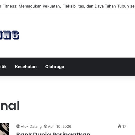
es Reformer untuk Meningkatkan Kekuatan Otot Inti Secara Efektif
itik
Kesehatan
Olahraga
onal
Atok Dalang
April 10, 2026
17
Bank Dunia Peringatkan