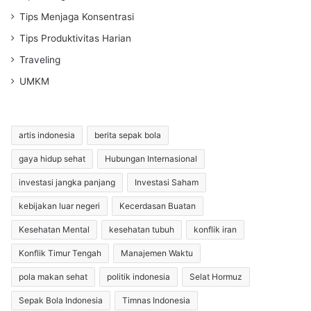
Tips Menjaga Konsentrasi
Tips Produktivitas Harian
Traveling
UMKM
artis indonesia
berita sepak bola
gaya hidup sehat
Hubungan Internasional
investasi jangka panjang
Investasi Saham
kebijakan luar negeri
Kecerdasan Buatan
Kesehatan Mental
kesehatan tubuh
konflik iran
Konflik Timur Tengah
Manajemen Waktu
pola makan sehat
politik indonesia
Selat Hormuz
Sepak Bola Indonesia
Timnas Indonesia