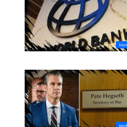
bisn
beri