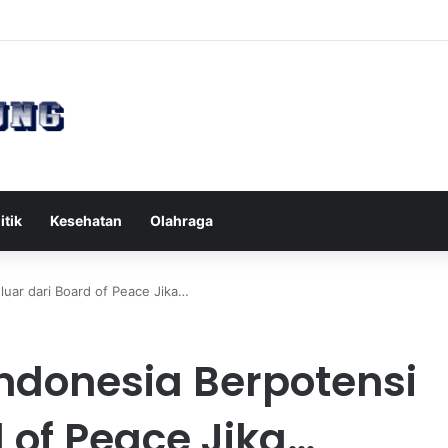
s Reformer untuk Meningkatkan Kekuatan Otot Inti Secara Efektif
itik
Kesehatan
Olahraga
uar dari Board of Peace Jika…
ndonesia Berpotensi
 of Peace Jika…