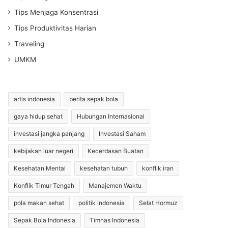
Tips Menjaga Konsentrasi
Tips Produktivitas Harian
Traveling
UMKM
artis indonesia
berita sepak bola
gaya hidup sehat
Hubungan Internasional
investasi jangka panjang
Investasi Saham
kebijakan luar negeri
Kecerdasan Buatan
Kesehatan Mental
kesehatan tubuh
konflik iran
Konflik Timur Tengah
Manajemen Waktu
pola makan sehat
politik indonesia
Selat Hormuz
Sepak Bola Indonesia
Timnas Indonesia