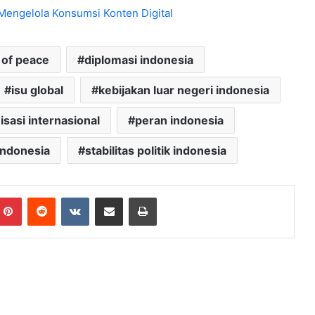
Mengelola Konsumsi Konten Digital
 of peace
diplomasi indonesia
isu global
kebijakan luar negeri indonesia
isasi internasional
peran indonesia
indonesia
stabilitas politik indonesia
mblr
Pinterest
Reddit
VKontakte
Share via Email
Print