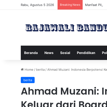
Rabu, Agustus 5 2026
Breaking News
Manfaat Pilate
Beranda
News
Sosial
Pendidikan
Pol
Home
/
berita
/
Ahmad Muzani: Indonesia Berpotensi Kel
berita
Ahmad Muzani: I
Keluar dari Board