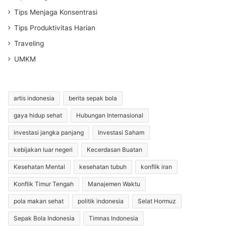
Tips Menjaga Konsentrasi
Tips Produktivitas Harian
Traveling
UMKM
artis indonesia
berita sepak bola
gaya hidup sehat
Hubungan Internasional
investasi jangka panjang
Investasi Saham
kebijakan luar negeri
Kecerdasan Buatan
Kesehatan Mental
kesehatan tubuh
konflik iran
Konflik Timur Tengah
Manajemen Waktu
pola makan sehat
politik indonesia
Selat Hormuz
Sepak Bola Indonesia
Timnas Indonesia