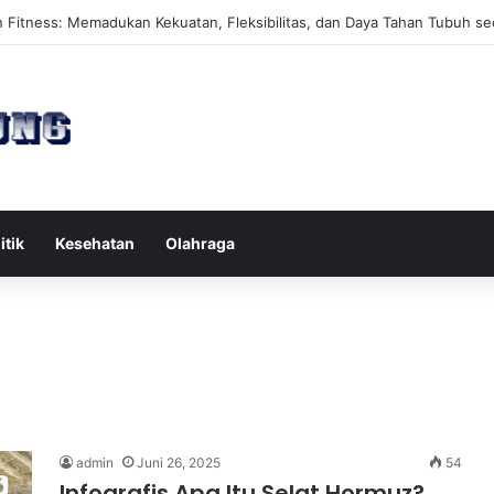
es Reformer untuk Meningkatkan Kekuatan Otot Inti Secara Efektif
itik
Kesehatan
Olahraga
admin
Juni 26, 2025
54
Infografis Apa Itu Selat Hormuz?