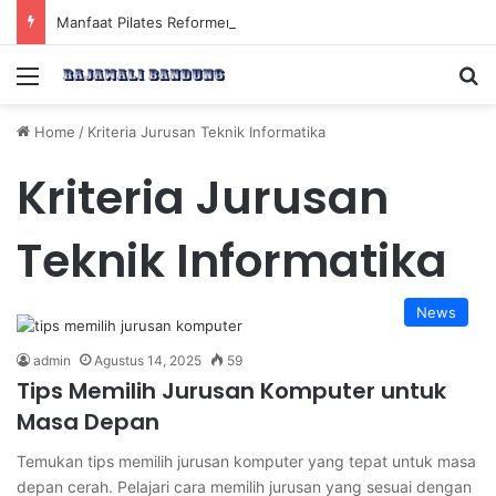
Manfaat Pilates Reformer untuk Meningkatkan Kekuatan Otot Inti Secara Efektif
Menu
Se
Home
/
Kriteria Jurusan Teknik Informatika
Kriteria Jurusan
Teknik Informatika
News
admin
Agustus 14, 2025
59
Tips Memilih Jurusan Komputer untuk
Masa Depan
Temukan tips memilih jurusan komputer yang tepat untuk masa
depan cerah. Pelajari cara memilih jurusan yang sesuai dengan