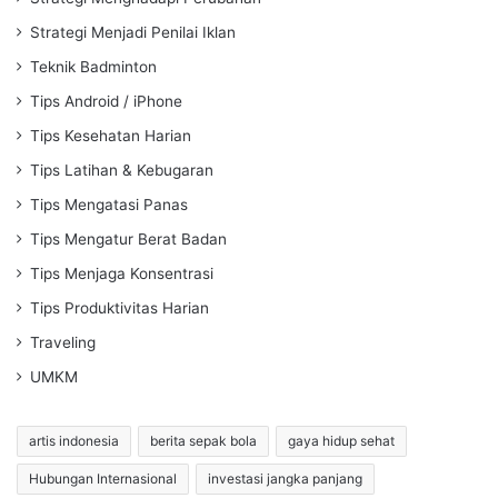
Strategi Menjadi Penilai Iklan
Teknik Badminton
Tips Android / iPhone
Tips Kesehatan Harian
Tips Latihan & Kebugaran
Tips Mengatasi Panas
Tips Mengatur Berat Badan
Tips Menjaga Konsentrasi
Tips Produktivitas Harian
Traveling
UMKM
artis indonesia
berita sepak bola
gaya hidup sehat
Hubungan Internasional
investasi jangka panjang