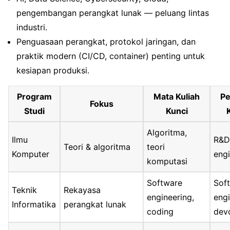
pengembangan perangkat lunak — peluang lintas
industri.
Penguasaan perangkat, protokol jaringan, dan
praktik modern (CI/CD, container) penting untuk
kesiapan produksi.
Program
Mata Kuliah
Pe
Fokus
Studi
Kunci
Algoritma,
Ilmu
R&D
Teori & algoritma
teori
Komputer
eng
komputasi
Software
Sof
Teknik
Rekayasa
engineering,
engi
Informatika
perangkat lunak
coding
dev