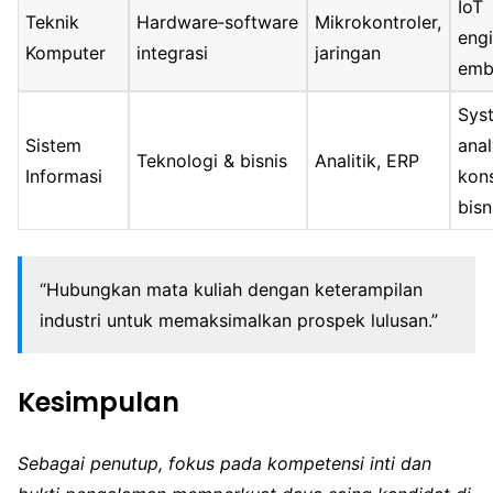
IoT
Teknik
Hardware‑software
Mikrokontroler,
engi
Komputer
integrasi
jaringan
emb
Sys
Sistem
anal
Teknologi & bisnis
Analitik, ERP
Informasi
kon
bisn
“Hubungkan mata kuliah dengan keterampilan
industri untuk memaksimalkan prospek lulusan.”
Kesimpulan
Sebagai penutup, fokus pada kompetensi inti dan