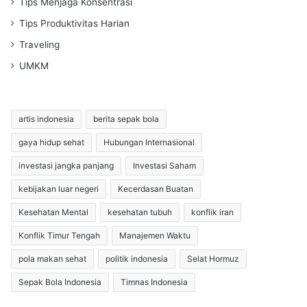
Tips Menjaga Konsentrasi
Tips Produktivitas Harian
Traveling
UMKM
artis indonesia
berita sepak bola
gaya hidup sehat
Hubungan Internasional
investasi jangka panjang
Investasi Saham
kebijakan luar negeri
Kecerdasan Buatan
Kesehatan Mental
kesehatan tubuh
konflik iran
Konflik Timur Tengah
Manajemen Waktu
pola makan sehat
politik indonesia
Selat Hormuz
Sepak Bola Indonesia
Timnas Indonesia