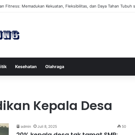
ates Reformer untuk Meningkatkan Kekuatan Otot Inti Secara Efektif
itik
Kesehatan
Olahraga
idikan Kepala Desa
admin
Juli 8, 2025
50
20% kepala desa tak tamat SMP: