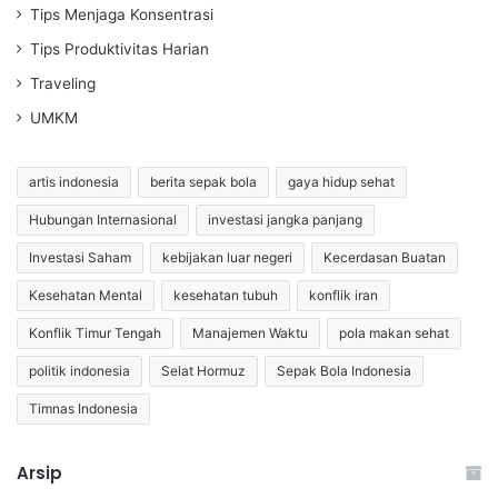
Tips Menjaga Konsentrasi
Tips Produktivitas Harian
Traveling
UMKM
artis indonesia
berita sepak bola
gaya hidup sehat
Hubungan Internasional
investasi jangka panjang
Investasi Saham
kebijakan luar negeri
Kecerdasan Buatan
Kesehatan Mental
kesehatan tubuh
konflik iran
Konflik Timur Tengah
Manajemen Waktu
pola makan sehat
politik indonesia
Selat Hormuz
Sepak Bola Indonesia
Timnas Indonesia
Arsip