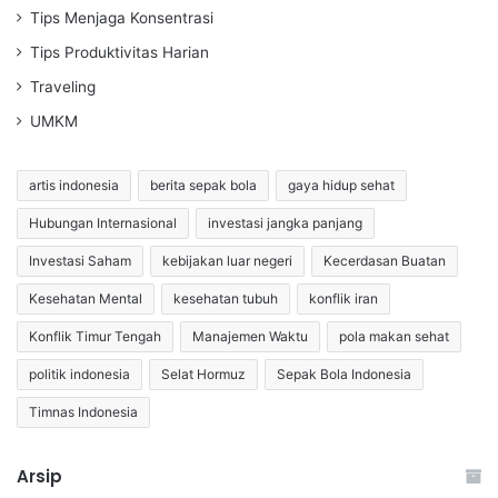
Tips Menjaga Konsentrasi
Tips Produktivitas Harian
Traveling
UMKM
artis indonesia
berita sepak bola
gaya hidup sehat
Hubungan Internasional
investasi jangka panjang
Investasi Saham
kebijakan luar negeri
Kecerdasan Buatan
Kesehatan Mental
kesehatan tubuh
konflik iran
Konflik Timur Tengah
Manajemen Waktu
pola makan sehat
politik indonesia
Selat Hormuz
Sepak Bola Indonesia
Timnas Indonesia
Arsip