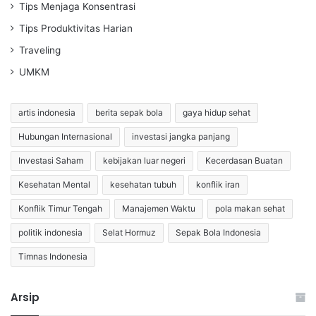
Tips Menjaga Konsentrasi
Tips Produktivitas Harian
Traveling
UMKM
artis indonesia
berita sepak bola
gaya hidup sehat
Hubungan Internasional
investasi jangka panjang
Investasi Saham
kebijakan luar negeri
Kecerdasan Buatan
Kesehatan Mental
kesehatan tubuh
konflik iran
Konflik Timur Tengah
Manajemen Waktu
pola makan sehat
politik indonesia
Selat Hormuz
Sepak Bola Indonesia
Timnas Indonesia
Arsip