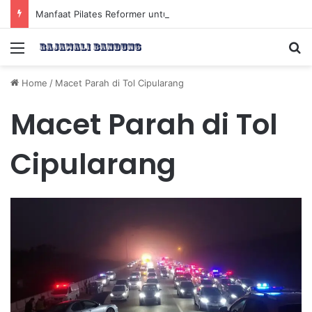
Manfaat Pilates Reformer untuk Meningkatkan Kekuatan Otot Inti Secara Efektif
Menu
Se
Home
/
Macet Parah di Tol Cipularang
Macet Parah di Tol
Cipularang