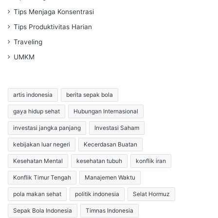
Tips Menjaga Konsentrasi
Tips Produktivitas Harian
Traveling
UMKM
artis indonesia
berita sepak bola
gaya hidup sehat
Hubungan Internasional
investasi jangka panjang
Investasi Saham
kebijakan luar negeri
Kecerdasan Buatan
Kesehatan Mental
kesehatan tubuh
konflik iran
Konflik Timur Tengah
Manajemen Waktu
pola makan sehat
politik indonesia
Selat Hormuz
Sepak Bola Indonesia
Timnas Indonesia