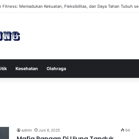
es Reformer untuk Meningkatkan Kekuatan Otot Inti Secara Efektif
itik
Kesehatan
Olahraga
admin
Juni 8, 2025
64
Mafia Pangan Di Ujung Tanduk,