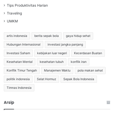
Tips Produktivitas Harian
Traveling
UMKM
artis indonesia
berita sepak bola
gaya hidup sehat
Hubungan Internasional
investasi jangka panjang
Investasi Saham
kebijakan luar negeri
Kecerdasan Buatan
Kesehatan Mental
kesehatan tubuh
konflik iran
Konflik Timur Tengah
Manajemen Waktu
pola makan sehat
politik indonesia
Selat Hormuz
Sepak Bola Indonesia
Timnas Indonesia
Arsip