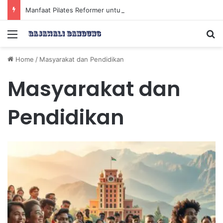
Manfaat Pilates Reformer untuk Meningkatkan Kekuatan Otot Inti Secara Efektif
Menu
Se
Home
/
Masyarakat dan Pendidikan
Masyarakat dan
Pendidikan