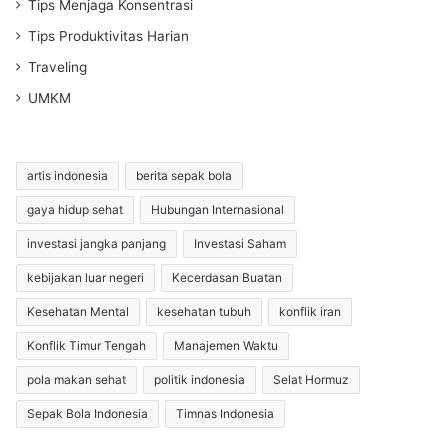
Tips Menjaga Konsentrasi
Tips Produktivitas Harian
Traveling
UMKM
artis indonesia
berita sepak bola
gaya hidup sehat
Hubungan Internasional
investasi jangka panjang
Investasi Saham
kebijakan luar negeri
Kecerdasan Buatan
Kesehatan Mental
kesehatan tubuh
konflik iran
Konflik Timur Tengah
Manajemen Waktu
pola makan sehat
politik indonesia
Selat Hormuz
Sepak Bola Indonesia
Timnas Indonesia