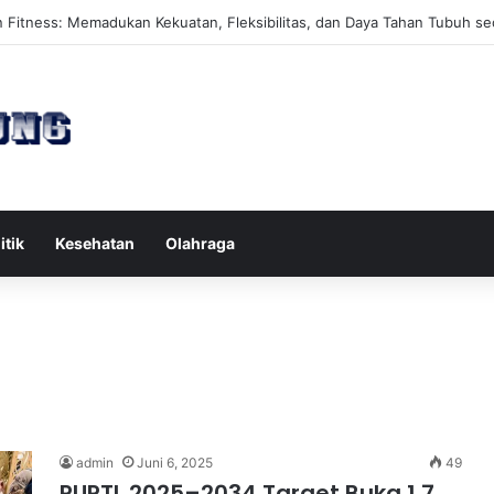
es Reformer untuk Meningkatkan Kekuatan Otot Inti Secara Efektif
itik
Kesehatan
Olahraga
admin
Juni 6, 2025
49
RUPTL 2025–2034 Target Buka 1,7