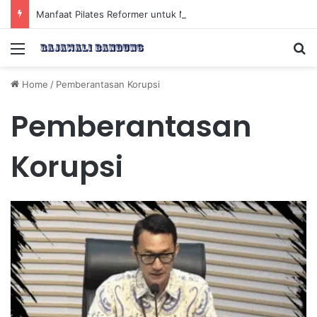
Manfaat Pilates Reformer untuk Meningkatkan Kekuatan Otot Inti Secara Efektif
Menu
Se
Home
/
Pemberantasan Korupsi
Pemberantasan
Korupsi