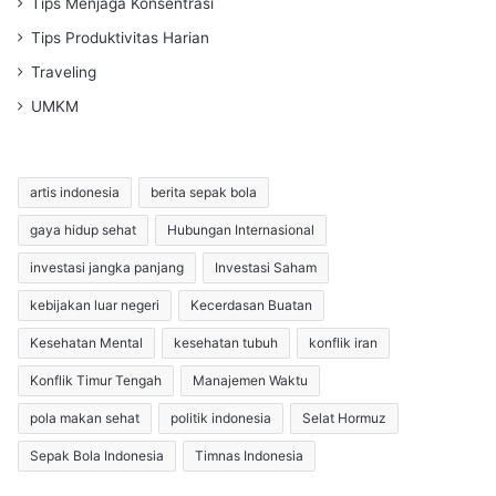
Tips Menjaga Konsentrasi
Tips Produktivitas Harian
Traveling
UMKM
artis indonesia
berita sepak bola
gaya hidup sehat
Hubungan Internasional
investasi jangka panjang
Investasi Saham
kebijakan luar negeri
Kecerdasan Buatan
Kesehatan Mental
kesehatan tubuh
konflik iran
Konflik Timur Tengah
Manajemen Waktu
pola makan sehat
politik indonesia
Selat Hormuz
Sepak Bola Indonesia
Timnas Indonesia