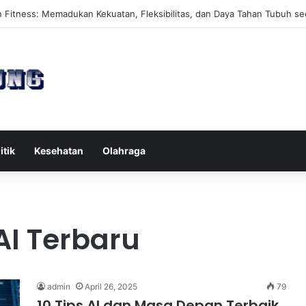
es Reformer untuk Meningkatkan Kekuatan Otot Inti Secara Efektif
itik
Kesehatan
Olahraga
I Terbaru
admin
April 26, 2025
79
10 Tips AI dan Masa Depan Terbaik