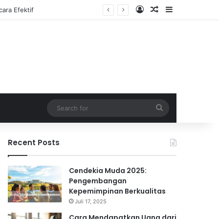
Log In
Random Article
Sidebar
Search
for
Recent Posts
Cendekia Muda 2025:
Pengembangan
Kepemimpinan Berkualitas
Juli 17, 2025
Cara Mendapatkan Uang dari