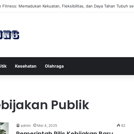
es Reformer untuk Meningkatkan Kekuatan Otot Inti Secara Efektif
itik
Kesehatan
Olahraga
ijakan Publik
admin
Mei 4, 2025
62
Pemerintah Rilis Kebijakan Baru