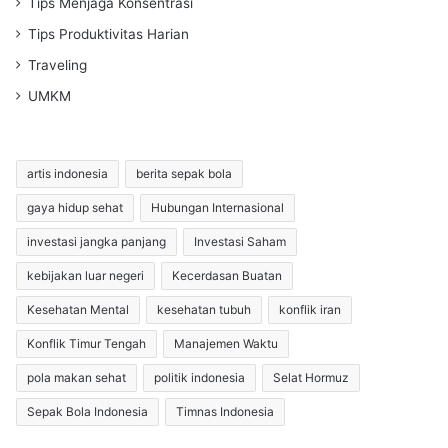
Tips Menjaga Konsentrasi
Tips Produktivitas Harian
Traveling
UMKM
artis indonesia
berita sepak bola
gaya hidup sehat
Hubungan Internasional
investasi jangka panjang
Investasi Saham
kebijakan luar negeri
Kecerdasan Buatan
Kesehatan Mental
kesehatan tubuh
konflik iran
Konflik Timur Tengah
Manajemen Waktu
pola makan sehat
politik indonesia
Selat Hormuz
Sepak Bola Indonesia
Timnas Indonesia