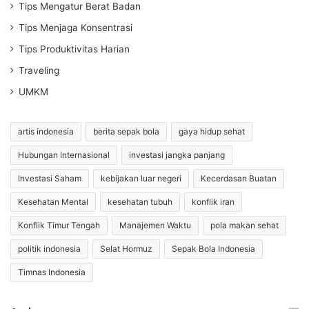
Tips Mengatur Berat Badan
Tips Menjaga Konsentrasi
Tips Produktivitas Harian
Traveling
UMKM
artis indonesia
berita sepak bola
gaya hidup sehat
Hubungan Internasional
investasi jangka panjang
Investasi Saham
kebijakan luar negeri
Kecerdasan Buatan
Kesehatan Mental
kesehatan tubuh
konflik iran
Konflik Timur Tengah
Manajemen Waktu
pola makan sehat
politik indonesia
Selat Hormuz
Sepak Bola Indonesia
Timnas Indonesia