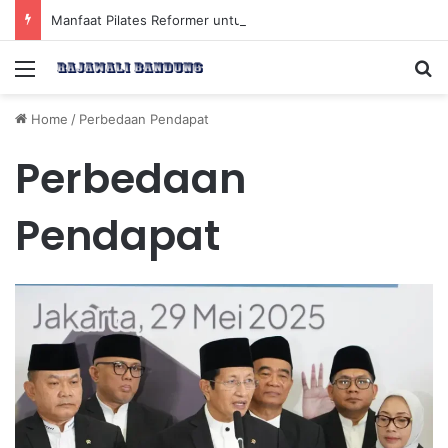
Manfaat Pilates Reformer untuk Meningkatkan Kekuatan Otot Inti Secara Efektif
Menu
Se
Home
/
Perbedaan Pendapat
Perbedaan
Pendapat