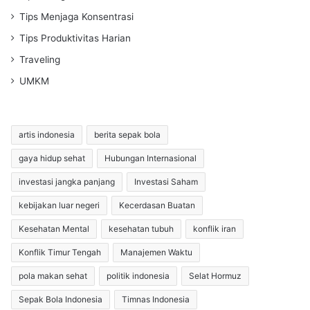
Tips Menjaga Konsentrasi
Tips Produktivitas Harian
Traveling
UMKM
artis indonesia
berita sepak bola
gaya hidup sehat
Hubungan Internasional
investasi jangka panjang
Investasi Saham
kebijakan luar negeri
Kecerdasan Buatan
Kesehatan Mental
kesehatan tubuh
konflik iran
Konflik Timur Tengah
Manajemen Waktu
pola makan sehat
politik indonesia
Selat Hormuz
Sepak Bola Indonesia
Timnas Indonesia