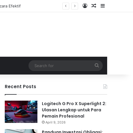
Log In
Random Article
Sidebar
Search
for
Recent Posts
Logitech G Pro X Superlight 2:
Ulasan Lengkap untuk Para
Pemain Profesional
April 9, 2026
Panduan Investasi Obligasi: