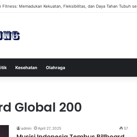
es Reformer untuk Meningkatkan Kekuatan Otot Inti Secara Efektif
itik
Kesehatan
Olahraga
rd Global 200
admin
April 27, 2025
57
Musisi Indonesia Tembus Billboard