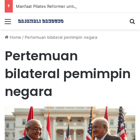
Manfaat Pilates Reformer untuk Meningkatkan Kekuatan Otot Inti Secara Efektif
Menu
Se
Home
/
Pertemuan bilateral pemimpin negara
Pertemuan
bilateral pemimpin
negara