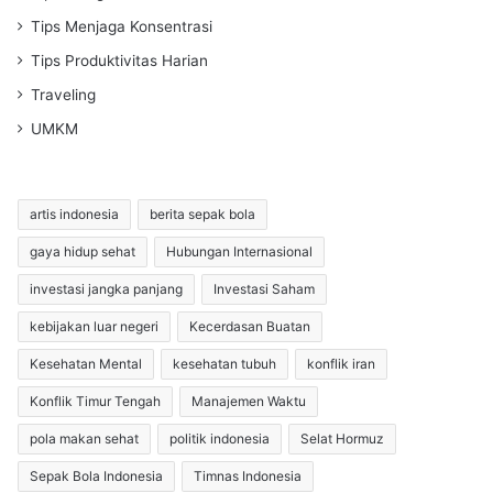
Tips Menjaga Konsentrasi
Tips Produktivitas Harian
Traveling
UMKM
artis indonesia
berita sepak bola
gaya hidup sehat
Hubungan Internasional
investasi jangka panjang
Investasi Saham
kebijakan luar negeri
Kecerdasan Buatan
Kesehatan Mental
kesehatan tubuh
konflik iran
Konflik Timur Tengah
Manajemen Waktu
pola makan sehat
politik indonesia
Selat Hormuz
Sepak Bola Indonesia
Timnas Indonesia