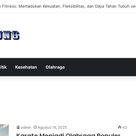
es Reformer untuk Meningkatkan Kekuatan Otot Inti Secara Efektif
itik
Kesehatan
Olahraga
admin
Agustus 16, 2025
43
Karate Menjadi Olahraga Populer