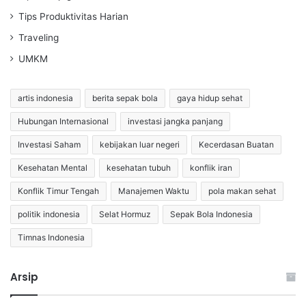
Tips Produktivitas Harian
Traveling
UMKM
artis indonesia
berita sepak bola
gaya hidup sehat
Hubungan Internasional
investasi jangka panjang
Investasi Saham
kebijakan luar negeri
Kecerdasan Buatan
Kesehatan Mental
kesehatan tubuh
konflik iran
Konflik Timur Tengah
Manajemen Waktu
pola makan sehat
politik indonesia
Selat Hormuz
Sepak Bola Indonesia
Timnas Indonesia
Arsip