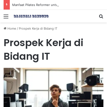
Manfaat Pilates Reformer untuk Meningkatkan Kekuatan Otot Inti Secara Efektif
Menu
Se
Home
/
Prospek Kerja di Bidang IT
Prospek Kerja di
Bidang IT