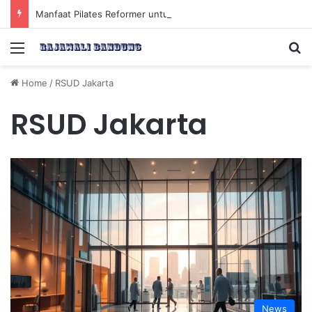
Manfaat Pilates Reformer untuk Meningkatkan Kekuatan Otot Inti Secara Efektif
Menu
Se
Home
/
RSUD Jakarta
RSUD Jakarta
News