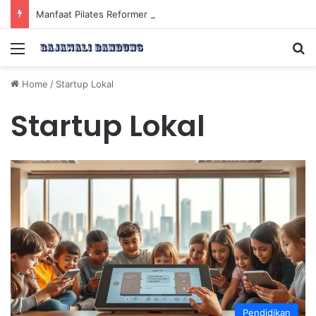
Manfaat Pilates Reformer untuk Meningkatkan Kekuatan Otot Inti Secara Efektif
Menu
Se
Home
/
Startup Lokal
Startup Lokal
Pendidikan