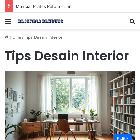
Manfaat Pilates Reformer untuk Meningkatkan Kekuatan Otot Inti Secara Efektif
Menu
Se
Home
/
Tips Desain Interior
Tips Desain Interior
Politik