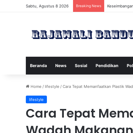
Sabtu, Agustus 8 2026
Breaking News
Manfaat Pilat
Beranda
News
Sosial
Pendidikan
Pol
Home
/
lifestyle
/
Cara Tepat Memanfaatkan Plastik Wad
lifestyle
Cara Tepat Mema
Wadah Makanan