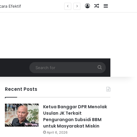
Log In
Random Article
Sidebar
Search
for
Recent Posts
Ketua Banggar DPR Menolak
Usulan JK Terkait
Pengurangan Subsidi BBM
untuk Masyarakat Miskin
April 6, 2026