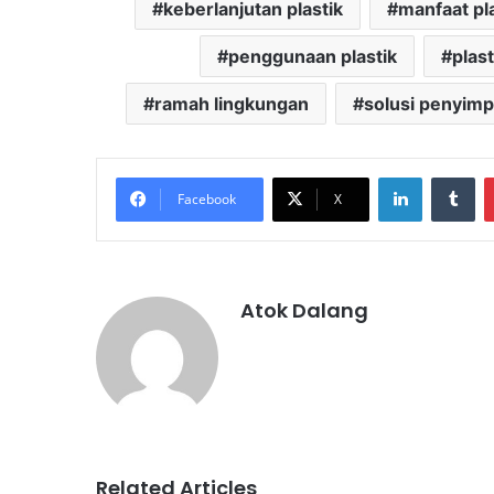
keberlanjutan plastik
manfaat pl
penggunaan plastik
plas
ramah lingkungan
solusi penyim
LinkedIn
Tu
Facebook
X
Atok Dalang
Related Articles