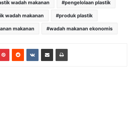
astik wadah makanan
pengelolaan plastik
tik wadah makanan
produk plastik
panan makanan
wadah makanan ekonomis
mblr
Pinterest
Reddit
VKontakte
Share via Email
Print