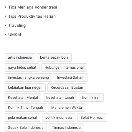
Tips Menjaga Konsentrasi
Tips Produktivitas Harian
Traveling
UMKM
artis indonesia
berita sepak bola
gaya hidup sehat
Hubungan Internasional
investasi jangka panjang
Investasi Saham
kebijakan luar negeri
Kecerdasan Buatan
Kesehatan Mental
kesehatan tubuh
konflik iran
Konflik Timur Tengah
Manajemen Waktu
pola makan sehat
politik indonesia
Selat Hormuz
Sepak Bola Indonesia
Timnas Indonesia