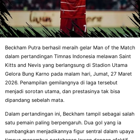
Beckham Putra berhasil meraih gelar Man of the Match
dalam pertandingan Timnas Indonesia melawan Saint
Kitts and Nevis yang berlangsung di Stadion Utama
Gelora Bung Karno pada malam hari, Jumat, 27 Maret
2026. Penampilan gemilangnya di laga tersebut
menjadi sorotan utama, dan prestasinya tak bisa
dipandang sebelah mata.
Dalam pertandingan ini, Beckham tampil sebagai salah
satu pemain paling berpengaruh. Dua gol yang ia
sumbangkan menjadikannya figur sentral dalam upaya
timnya menembus pertahanan lawan dengan efektif