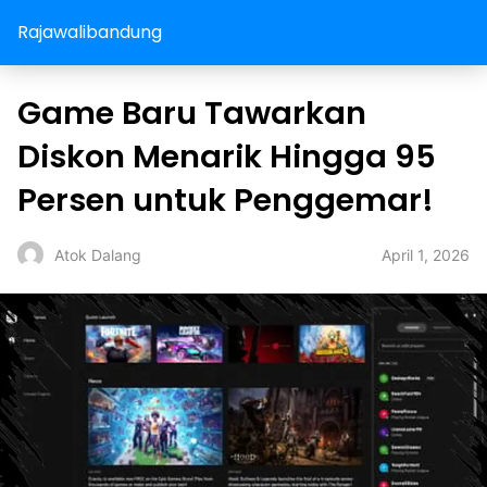
Rajawalibandung
Game Baru Tawarkan
Diskon Menarik Hingga 95
Persen untuk Penggemar!
April 1, 2026
Atok Dalang