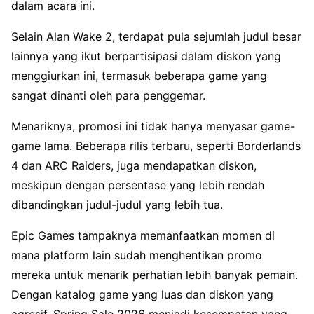
dalam acara ini.
Selain Alan Wake 2, terdapat pula sejumlah judul besar
lainnya yang ikut berpartisipasi dalam diskon yang
menggiurkan ini, termasuk beberapa game yang
sangat dinanti oleh para penggemar.
Menariknya, promosi ini tidak hanya menyasar game-
game lama. Beberapa rilis terbaru, seperti Borderlands
4 dan ARC Raiders, juga mendapatkan diskon,
meskipun dengan persentase yang lebih rendah
dibandingkan judul-judul yang lebih tua.
Epic Games tampaknya memanfaatkan momen di
mana platform lain sudah menghentikan promo
mereka untuk menarik perhatian lebih banyak pemain.
Dengan katalog game yang luas dan diskon yang
agresif, Spring Sale 2026 menjadi kesempatan yang