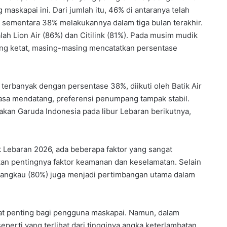
skapai ini. Dari jumlah itu, 46% di antaranya telah
 sementara 38% melakukannya dalam tiga bulan terakhir.
lah Lion Air (86%) dan Citilink (81%). Pada musim mudik
aing ketat, masing-masing mencatatkan persentase
 terbanyak dengan persentase 38%, diikuti oleh Batik Air
masa mendatang, preferensi penumpang tampak stabil.
an Garuda Indonesia pada libur Lebaran berikutnya,
Lebaran 2026, ada beberapa faktor yang sangat
 pentingnya faktor keamanan dan keselamatan. Selain
erjangkau (80%) juga menjadi pertimbangan utama dalam
at penting bagi pengguna maskapai. Namun, dalam
 seperti yang terlihat dari tingginya angka keterlambatan