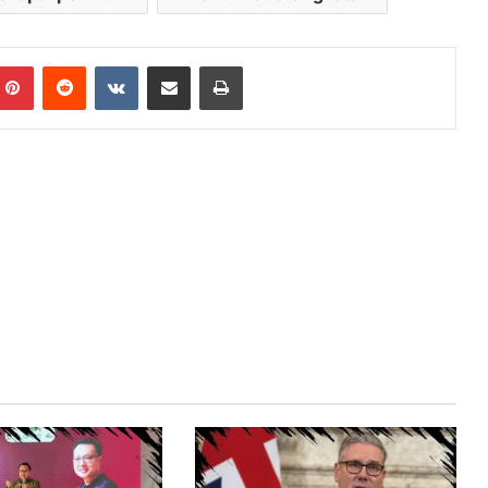
mblr
Pinterest
Reddit
VKontakte
Share via Email
Print