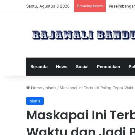
Sabtu, Agustus 8 2026
Breaking News
Manfaat Pilat
Beranda
News
Sosial
Pendidikan
Pol
Home
/
bisnis
/
Maskapai Ini Terbukti Paling Tepat Wak
bisnis
Maskapai Ini Terb
Waktu dan Jadi 