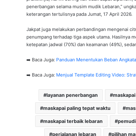
penerbangan selama musim mudik Lebaran,” ungkap
keterangan tertulisnya pada Jumat, 17 April 2026.
Jakpat juga melakukan perbandingan mengenai citr
penumpang terhadap tiga aspek utama. Hasilnya 
ketepatan jadwal (70%) dan keamanan (49%), sedan
➡️ Baca Juga:
Panduan Menentukan Beban Angkatan 
➡️ Baca Juga:
Menjual Template Editing Video: Str
layanan penerbangan
maskapai 
maskapai paling tepat waktu
mas
maskapai terbaik lebaran
pemudi
perjalanan lebaran
pilihan m