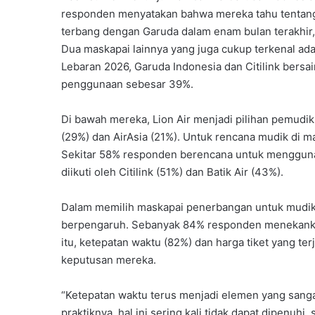
responden menyatakan bahwa mereka tahu tentang ma
terbang dengan Garuda dalam enam bulan terakhir,
Dua maskapai lainnya yang juga cukup terkenal ada
Lebaran 2026, Garuda Indonesia dan Citilink bers
penggunaan sebesar 39%.
Di bawah mereka, Lion Air menjadi pilihan pemudik
(29%) dan AirAsia (21%). Untuk rencana mudik di 
Sekitar 58% responden berencana untuk menggunak
diikuti oleh Citilink (51%) dan Batik Air (43%).
Dalam memilih maskapai penerbangan untuk mudik 
berpengaruh. Sebanyak 84% responden menekankan
itu, ketepatan waktu (82%) dan harga tiket yang t
keputusan mereka.
“Ketepatan waktu terus menjadi elemen yang sang
praktiknya, hal ini sering kali tidak dapat dipenuhi,