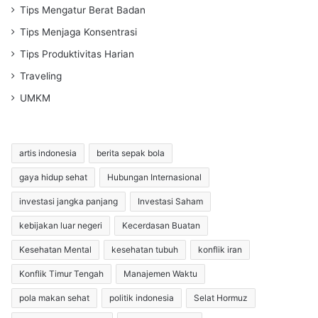
Tips Mengatur Berat Badan
Tips Menjaga Konsentrasi
Tips Produktivitas Harian
Traveling
UMKM
artis indonesia
berita sepak bola
gaya hidup sehat
Hubungan Internasional
investasi jangka panjang
Investasi Saham
kebijakan luar negeri
Kecerdasan Buatan
Kesehatan Mental
kesehatan tubuh
konflik iran
Konflik Timur Tengah
Manajemen Waktu
pola makan sehat
politik indonesia
Selat Hormuz