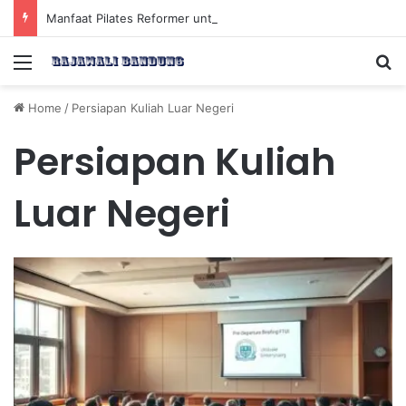
Manfaat Pilates Reformer untuk Meningkatkan Kekuatan Otot Inti Secara Efektif
Menu
Se
Home
/
Persiapan Kuliah Luar Negeri
Persiapan Kuliah
Luar Negeri