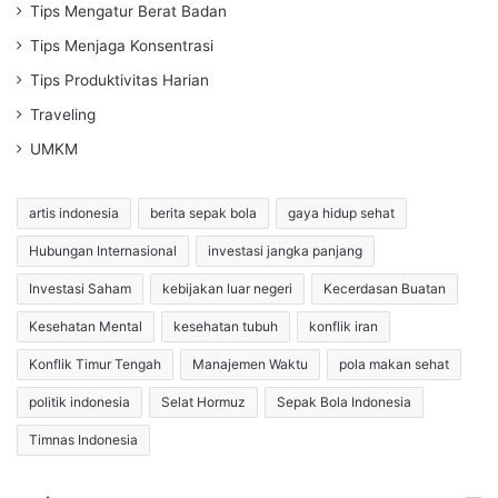
Tips Mengatur Berat Badan
Tips Menjaga Konsentrasi
Tips Produktivitas Harian
Traveling
UMKM
artis indonesia
berita sepak bola
gaya hidup sehat
Hubungan Internasional
investasi jangka panjang
Investasi Saham
kebijakan luar negeri
Kecerdasan Buatan
Kesehatan Mental
kesehatan tubuh
konflik iran
Konflik Timur Tengah
Manajemen Waktu
pola makan sehat
politik indonesia
Selat Hormuz
Sepak Bola Indonesia
Timnas Indonesia