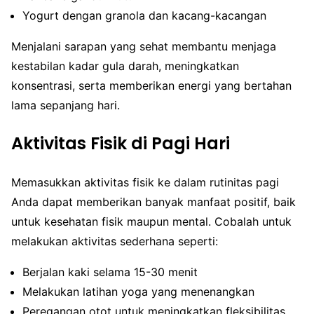
Yogurt dengan granola dan kacang-kacangan
Menjalani sarapan yang sehat membantu menjaga
kestabilan kadar gula darah, meningkatkan
konsentrasi, serta memberikan energi yang bertahan
lama sepanjang hari.
Aktivitas Fisik di Pagi Hari
Memasukkan aktivitas fisik ke dalam rutinitas pagi
Anda dapat memberikan banyak manfaat positif, baik
untuk kesehatan fisik maupun mental. Cobalah untuk
melakukan aktivitas sederhana seperti:
Berjalan kaki selama 15-30 menit
Melakukan latihan yoga yang menenangkan
Peregangan otot untuk meningkatkan fleksibilitas