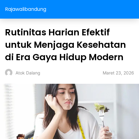
Rajawalibandung
Rutinitas Harian Efektif
untuk Menjaga Kesehatan
di Era Gaya Hidup Modern
Maret 23, 2026
Atok Dalang