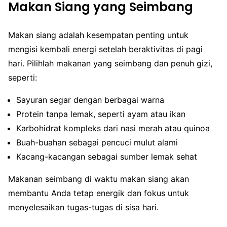
Makan Siang yang Seimbang
Makan siang adalah kesempatan penting untuk
mengisi kembali energi setelah beraktivitas di pagi
hari. Pilihlah makanan yang seimbang dan penuh gizi,
seperti:
Sayuran segar dengan berbagai warna
Protein tanpa lemak, seperti ayam atau ikan
Karbohidrat kompleks dari nasi merah atau quinoa
Buah-buahan sebagai pencuci mulut alami
Kacang-kacangan sebagai sumber lemak sehat
Makanan seimbang di waktu makan siang akan
membantu Anda tetap energik dan fokus untuk
menyelesaikan tugas-tugas di sisa hari.