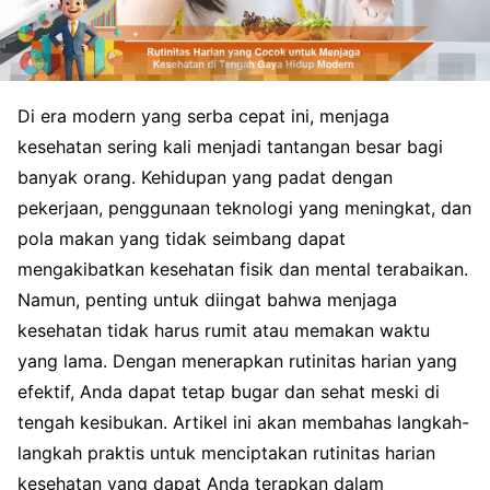
Di era modern yang serba cepat ini, menjaga
kesehatan sering kali menjadi tantangan besar bagi
banyak orang. Kehidupan yang padat dengan
pekerjaan, penggunaan teknologi yang meningkat, dan
pola makan yang tidak seimbang dapat
mengakibatkan kesehatan fisik dan mental terabaikan.
Namun, penting untuk diingat bahwa menjaga
kesehatan tidak harus rumit atau memakan waktu
yang lama. Dengan menerapkan rutinitas harian yang
efektif, Anda dapat tetap bugar dan sehat meski di
tengah kesibukan. Artikel ini akan membahas langkah-
langkah praktis untuk menciptakan rutinitas harian
kesehatan yang dapat Anda terapkan dalam